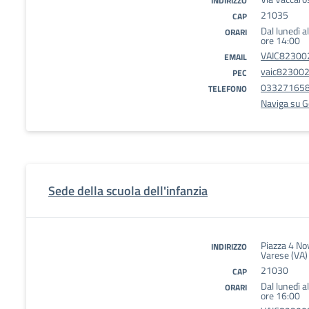
INDIRIZZO
21035
CAP
Dal lunedì a
ORARI
ore 14:00
VAIC823002
EMAIL
vaic823002@
PEC
03327165
TELEFONO
Naviga su 
Sede della scuola dell'infanzia
Piazza 4 No
INDIRIZZO
Varese (VA)
21030
CAP
Dal lunedì a
ORARI
ore 16:00