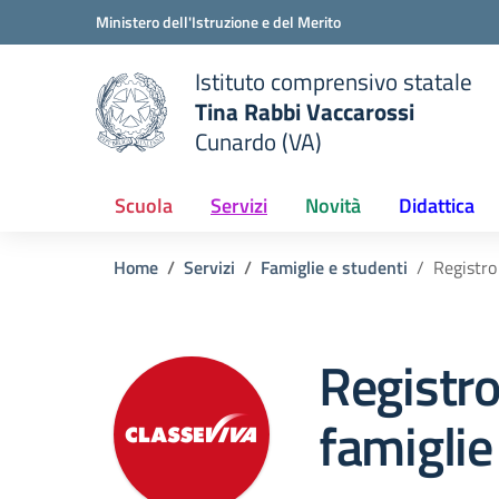
Vai ai contenuti
Vai al menu di navigazione
Vai al footer
Ministero dell'Istruzione e del Merito
Istituto comprensivo statale
Tina Rabbi Vaccarossi
Cunardo (VA)
 della scuola
— Visita la pagina iniziale del
Scuola
Servizi
Novità
Didattica
Home
Servizi
Famiglie e studenti
Registro
Registro
famiglie