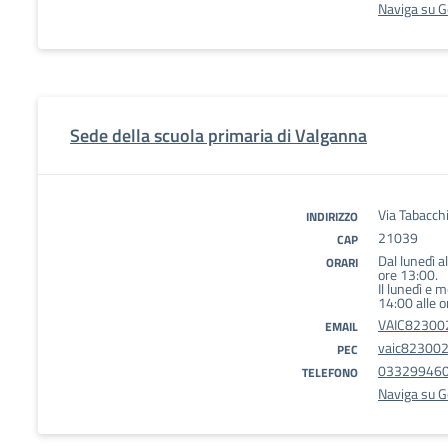
Naviga su 
Sede della scuola primaria di Valganna
Via Tabacch
INDIRIZZO
21039
CAP
Dal lunedì a
ORARI
ore 13:00.
Il lunedì e 
14:00 alle o
VAIC823002
EMAIL
vaic823002@
PEC
03329946
TELEFONO
Naviga su 