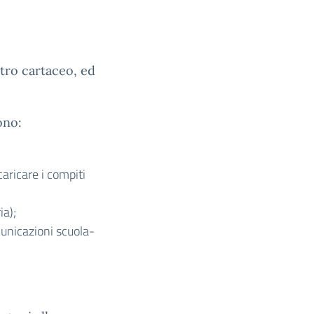
stro cartaceo, ed
ono:
caricare i compiti
ia);
municazioni scuola-