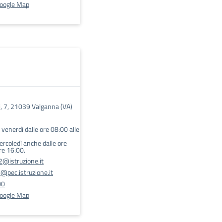
Google Map
i, 7, 21039 Valganna (VA)
l venerdì dalle ore 08:00 alle
mercoledì anche dalle ore
re 16:00.
@istruzione.it
pec.istruzione.it
00
Google Map