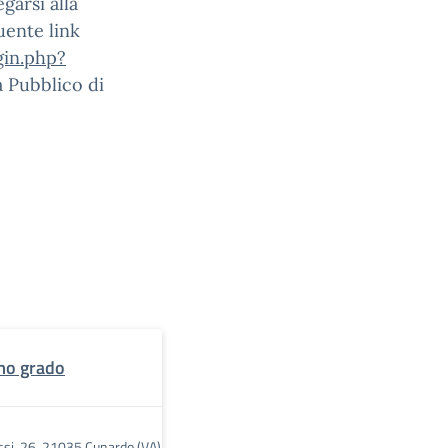
garsi alla
uente link
gin.php?
 Pubblico di
imo grado
ssi, 26, 21035 Cunardo (VA)