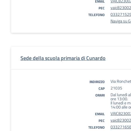
VAIC823002
EMAIL
vaic823002@
PEC
03327152
TELEFONO
Naviga su 
Sede della scuola primaria di Cunardo
Via Ronchet
INDIRIZZO
21035
CAP
Dal lunedì a
ORARI
ore 13:00.
Il lunedì e 
14:00 alle o
VAIC823002
EMAIL
vaic823002@
PEC
03327165
TELEFONO