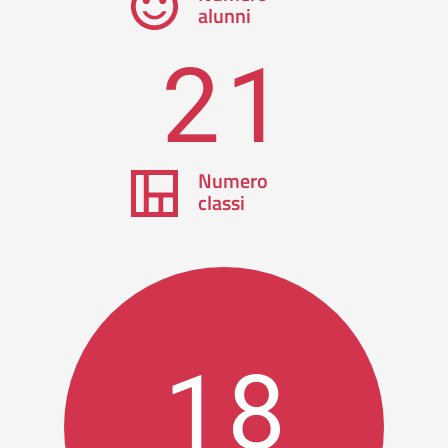
alunni
21
Numero
classi
18