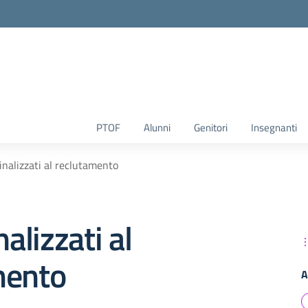
la scuola
PTOF
Alunni
Genitori
Insegnanti
finalizzati al reclutamento
nalizzati al
mento
A