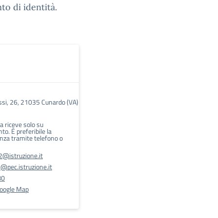
o di identità.
ssi, 26, 21035 Cunardo (VA)
a riceve solo su
o. È preferibile la
nza tramite telefono o
@istruzione.it
pec.istruzione.it
80
Google Map