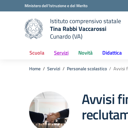
Vai ai contenuti
Vai al menu di navigazione
Vai al footer
Ministero dell'Istruzione e del Merito
Istituto comprensivo statale
Tina Rabbi Vaccarossi
Cunardo (VA)
 della scuola
— Visita la pagina iniziale del
Scuola
Servizi
Novità
Didattica
Home
Servizi
Personale scolastico
Avvisi 
Avvisi fi
recluta