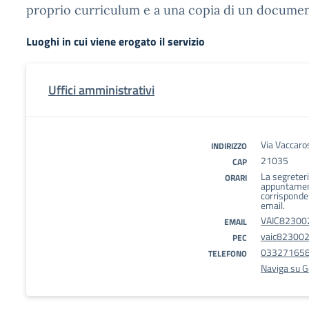
proprio curriculum e a una copia di un document
Luoghi in cui viene erogato il servizio
Uffici amministrativi
Via Vaccaro
INDIRIZZO
21035
CAP
La segreteri
ORARI
appuntament
corrisponde
email.
VAIC823002
EMAIL
vaic823002@
PEC
03327165
TELEFONO
Naviga su 