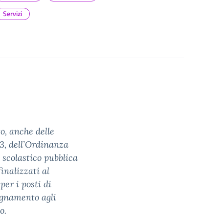
Servizi
o, anche delle
23, dell’Ordinanza
 scolastico pubblica
finalizzati al
per i posti di
segnamento agli
o.