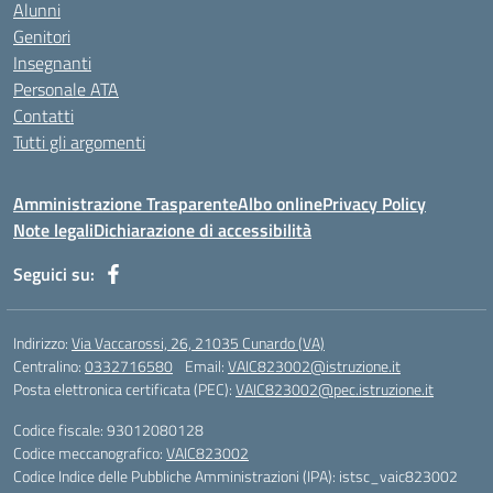
Alunni
Genitori
Insegnanti
Personale ATA
Contatti
Tutti gli argomenti
Amministrazione Trasparente
Albo online
Privacy Policy
Note legali
Dichiarazione di accessibilità
Seguici su:
Indirizzo:
Via Vaccarossi, 26, 21035 Cunardo (VA)
Centralino:
0332716580
Email:
VAIC823002@istruzione.it
Posta elettronica certificata (PEC):
VAIC823002@pec.istruzione.it
Codice fiscale: 93012080128
Codice meccanografico:
VAIC823002
Codice Indice delle Pubbliche Amministrazioni (IPA): istsc_vaic823002