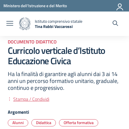
Vai ai contenuti
Vai al menu di navigazione
Vai al footer
Ministero dell'Istruzione e del Merito
Istituto comprensivo statale
Tina Rabbi Vaccarossi
— Visita la pagina iniziale della scuola
DOCUMENTO DIDATTICO
Curricolo verticale d’Istituto
Educazione Civica
Ha la finalità di garantire agli alunni dai 3 ai 14
anni un percorso formativo unitario, graduale,
continuo e progressivo.
Stampa / Condividi
Argomenti
Alunni
Didattica
Offerta formativa