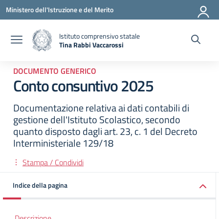
Vai ai contenuti
Vai al menu di navigazione
Vai al footer
Ministero dell'Istruzione e del Merito
Istituto comprensivo statale
Tina Rabbi Vaccarossi
— Visita la pagina iniziale della scuola
DOCUMENTO GENERICO
Conto consuntivo 2025
Documentazione relativa ai dati contabili di
gestione dell'Istituto Scolastico, secondo
quanto disposto dagli art. 23, c. 1 del Decreto
Interministeriale 129/18
Stampa / Condividi
Indice della pagina
Descrizione