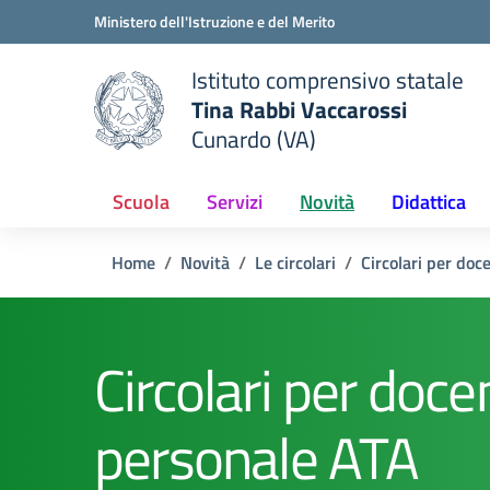
Vai ai contenuti
Vai al menu di navigazione
Vai al footer
Ministero dell'Istruzione e del Merito
Istituto comprensivo statale
Tina Rabbi Vaccarossi
Cunardo (VA)
 della scuola
— Visita la pagina iniziale del
Scuola
Servizi
Novità
Didattica
Home
Novità
Le circolari
Circolari per doc
Circolari per docen
personale ATA