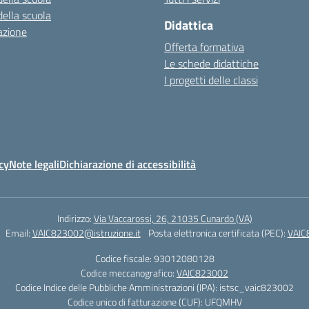
della scuola
Didattica
azione
Offerta formativa
Le schede didattiche
I progetti delle classi
cy
Note legali
Dichiarazione di accessibilità
Indirizzo:
Via Vaccarossi, 26, 21035 Cunardo (VA)
Email:
VAIC823002@istruzione.it
Posta elettronica certificata (PEC):
VAIC
Codice fiscale: 93012080128
Codice meccanografico:
VAIC823002
Codice Indice delle Pubbliche Amministrazioni (IPA): istsc_vaic823002
Codice unico di fatturazione (CUF): UFQMHV