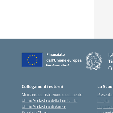
Is
T
C
— 
Collegamenti esterni
La Scuo
Ministero dell’istruzione e del merito
Presenta
Ufficio Scolastico della Lombardia
I luoghi
Ufficio Scolastico di Varese
Le perso
Scuola in Chiaro
I numeri 