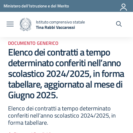
Vai ai contenuti
Vai al menu di navigazione
Vai al footer
Ministero dell'Istruzione e del Merito
Istituto comprensivo statale
Tina Rabbi Vaccarossi
— Visita la pagina iniziale della scuola
DOCUMENTO GENERICO
Elenco dei contratti a tempo
determinato conferiti nell’anno
scolastico 2024/2025, in forma
tabellare, aggiornato al mese di
Giugno 2025.
Elenco dei contratti a tempo determinato
conferiti nell’anno scolastico 2024/2025, in
forma tabellare.