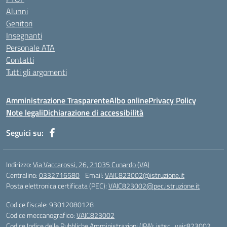
Alunni
Genitori
Insegnanti
Personale ATA
Contatti
Tutti gli argomenti
Amministrazione Trasparente
Albo online
Privacy Policy
Note legali
Dichiarazione di accessibilità
Seguici su:
Indirizzo:
Via Vaccarossi, 26, 21035 Cunardo (VA)
Centralino:
0332716580
Email:
VAIC823002@istruzione.it
Posta elettronica certificata (PEC):
VAIC823002@pec.istruzione.it
Codice fiscale: 93012080128
Codice meccanografico:
VAIC823002
Codice Indice delle Pubbliche Amministrazioni (IPA): istsc_vaic823002