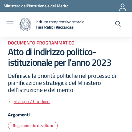
Vai ai contenuti
Vai al menu di navigazione
Vai al footer
Ministero dell'Istruzione e del Merito
Istituto comprensivo statale
Tina Rabbi Vaccarossi
— Visita la pagina iniziale della scuola
DOCUMENTO PROGRAMMATICO
Atto di indirizzo politico-
istituzionale per l’anno 2023
Definisce le priorità politiche nel processo di
pianificazione strategica del Ministero
dell’istruzione e del merito
Stampa / Condividi
Argomenti
Regolamento d'istituto